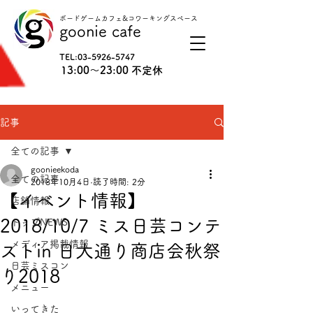
ボードゲームカフェ&コワーキングスペース
goonie cafe
TEL:
03-5926-5747
13:00〜23:00 不定休
記事
全ての記事
goonieekoda
全ての記事
2018年10月4日
読了時間: 2分
【イベント情報】
店舗情報
2018/10/7 ミス日芸コンテ
トップNEWS
メディア掲載情報
ストin 日大通り商店会秋祭
日芸ミスコン
り2018
メニュー
いってきた