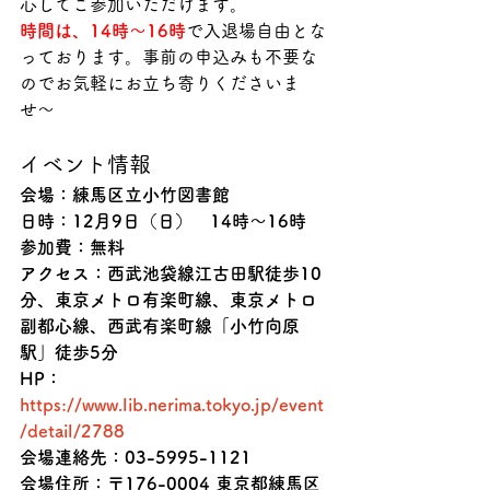
心してご参加いただけます。
時間は、14時〜16時
で入退場自由とな
っております。事前の申込みも不要な
のでお気軽にお立ち寄りくださいま
せ〜
イベント情報
会場：練馬区立小竹図書館
日時：12月9日（日）　14時〜16時
参加費：無料
アクセス：西武池袋線江古田駅徒歩10
分、東京メトロ有楽町線、東京メトロ
副都心線、西武有楽町線「小竹向原
駅」徒歩5分
HP：
https://www.lib.nerima.tokyo.jp/event
/detail/2788
会場連絡先：03-5995-1121
会場住所：〒176-0004 東京都練馬区