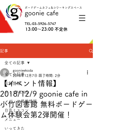
ボードゲームカフェ&コワーキングスペース
goonie cafe
TEL:
03-5926-5747
13:00〜23:00 不定休
記事
全ての記事
goonieekoda
全ての記事
2018年12月7日
読了時間: 2分
【イベント情報】
店舗情報
2018/12/9 goonie cafe in
トップNEWS
メディア掲載情報
小竹図書館 無料ボードゲー
日芸ミスコン
ム体験会第2弾開催！
メニュー
いってきた