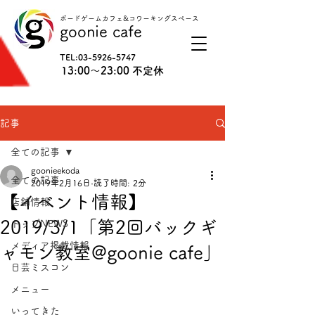
ボードゲームカフェ&コワーキングスペース
goonie cafe
TEL:
03-5926-5747
13:00〜23:00 不定休
記事
全ての記事
goonieekoda
全ての記事
2019年2月16日
読了時間: 2分
【イベント情報】
店舗情報
2019/3/1「第2回バックギ
トップNEWS
メディア掲載情報
ャモン教室@goonie cafe」
日芸ミスコン
メニュー
いってきた