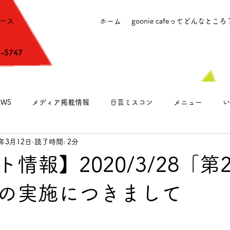
ース
ホーム
goonie cafeってどんなところ
6-5747
WS
メディア掲載情報
日芸ミスコン
メニュー
い
0年3月12日
読了時間: 2分
営業のお知らせ
情報】2020/3/28「第
の実施につきまして