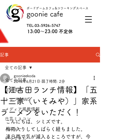
ボードゲームカフェ&コワーキングスペース
goonie cafe
TEL:
03-5926-5747
13:00〜23:00 不定休
記事
全ての記事
goonieekoda
全ての記事
2018年6月21日
読了時間: 2分
【江古田ランチ情報】「五
店舗情報
十三家（いそみや）」家系
トップNEWS
メディア掲載情報
ラーメンをいただく！
日芸ミスコン
こんにちは、シミズです。
メニュー
梅雨入りしてしばらく経ちました。
連日雨で気が滅入るところですが、今
いってきた