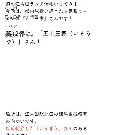
週の江古田ランチ情報いってみよー！
江古田
今回は、都内屈指と評される家系ラー
江古田ランチ情報
メンの「五十三家」さんです！
イベント
第12弾は、「五十三家（いそみ
営業のお知らせ
や）」さん！
場所は、江古田駅北口の練馬東税務署
の向かいです。
以前紹介した「いんぎら」さん
のある