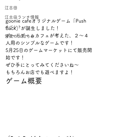
江古田
江古田ランチ情報
goonie cafeオリジナルゲーム「Push 
イベント
Back」が誕生しました！
ボードゲームカフェが考えた、２〜４
営業のお知らせ
人用のシンプルなゲームです！
5月25日のゲームマーケットにて販売開
始です！
ぜひ手にとってみてくださいね〜
もちろんお店でも遊べますよ！ 
ゲーム概要