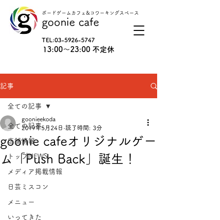
ボードゲームカフェ&コワーキングスペース
goonie cafe
TEL:
03-5926-5747
13:00〜23:00 不定休
記事
全ての記事
goonieekoda
全ての記事
2019年5月24日
読了時間: 3分
goonie cafeオリジナルゲー
店舗情報
ム「Push Back」誕生！
トップNEWS
メディア掲載情報
日芸ミスコン
メニュー
いってきた