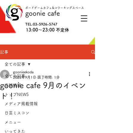
ボードゲームカフェ&コワーキングスペース
goonie cafe
TEL:
03-5926-5747
13:00〜23:00 不定休
記事
全ての記事
goonieekoda
全ての記事
2023年9月1日
読了時間: 1分
goonie cafe 9月のイベン
店舗情報
ト！
トップNEWS
メディア掲載情報
日芸ミスコン
メニュー
いってきた