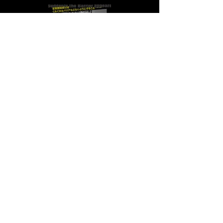
いきなりバリアがはられるボー
ドゲームカフェからの脱出
（20191215公演）
もっと見る
goonie cafe
03-5926-5747
東京都練馬区旭丘２丁目45-7 ユニステー
ションビル４F