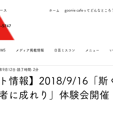
ース
ホーム
goonie cafeってどんなところ
6-5747
WS
メディア掲載情報
日芸ミスコン
メニュー
い
8年9月12日
読了時間: 2分
営業のお知らせ
情報】2018/9/16「
者に成れり」体験会開催