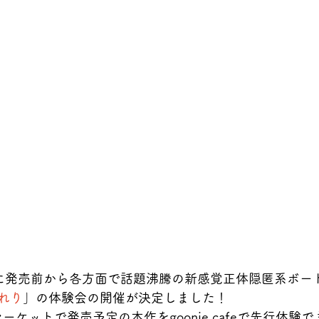
日)に発売前から各方面で話題沸騰の新感覚正体隠匿系ボー
れり
」の体験会の開催が決定しました！
マーケットで発売予定の本作をgoonie cafeで先行体験