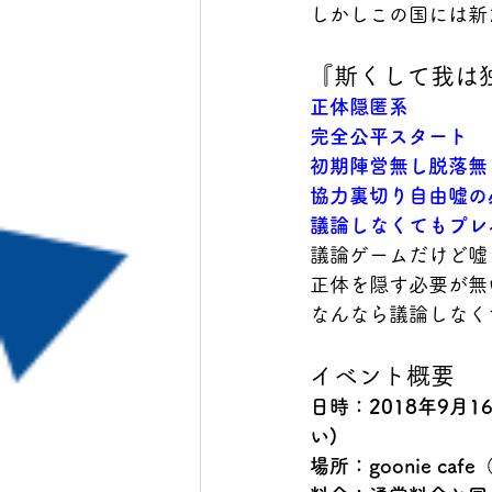
しかしこの国には新
『斯くして我は
正体隠匿系
完全公平スタート
初期陣営無し脱落無
協力裏切り自由嘘の
議論しなくてもプレ
議論ゲームだけど嘘
正体を隠す必要が無
なんなら議論しなく
イベント概要
日時：2018年9月1
い)
場所：goonie ca