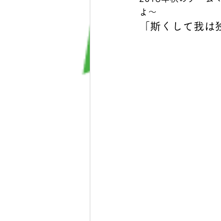
よ〜 
「斯くして我は