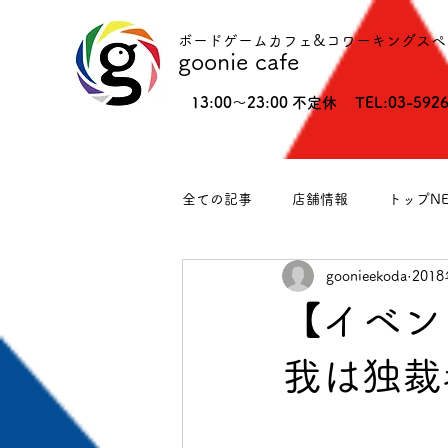
ボードゲームカフェ&コワーキングスペ
goonie cafe
13:00〜23:00 不定休
TEL:03-592
全ての記事
店舗情報
トップNE
goonieekoda
201
江古田ランチ情報
イベント
【イベント
我は独裁