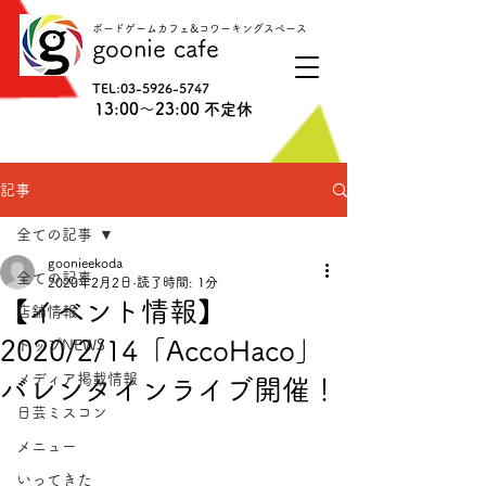
ボードゲームカフェ&コワーキングスペース
goonie cafe
TEL:
03-5926-5747
13:00〜23:00 不定休
記事
全ての記事
goonieekoda
全ての記事
2020年2月2日
読了時間: 1分
【イベント情報】
店舗情報
2020/2/14「AccoHaco」
トップNEWS
メディア掲載情報
バレンタインライブ開催！
日芸ミスコン
メニュー
いってきた