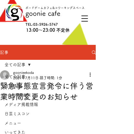
ボードゲームカフェ&コワーキングスペース
goonie cafe
TEL:
03-5926-5747
13:00〜23:00 不定休
記事
全ての記事
goonieekoda
全ての記事
2021年7月11日
読了時間: 1分
緊急事態宣言発令に伴う営
店舗情報
業時間変更のお知らせ
トップNEWS
メディア掲載情報
日芸ミスコン
メニュー
いってきた