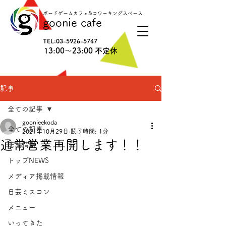
ボードゲームカフェ&コワーキングスペース
goonie cafe
TEL:
03-5926-5747
13:00〜23:00 不定休
記事
全ての記事
goonieekoda
全ての記事
2021年10月29日
読了時間: 1分
通常営業再開します！！
店舗情報
トップNEWS
メディア掲載情報
日芸ミスコン
メニュー
いってきた