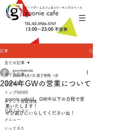
ボードゲームカフェ&コワーキングスペース
goonie cafe
TEL:
03-5926-5747
13:00〜23:00 不定休
記事
全ての記事
goonieekoda
全ての記事
2024年5月1日
読了時間: 1分
2024年GWの営業について
店舗情報
トップNEWS
goonie cafeは、GW中以下の日程で営
メディア掲載情報
業いたします！
日芸ミスコン
ぜひ遊びにいらしてくださいね！
メニュー
いってきた