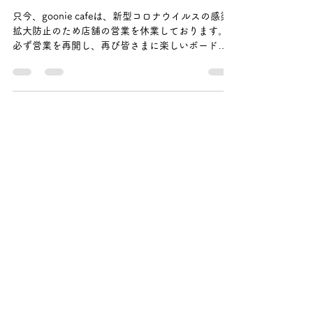
「がんばれ！グーニースペシャ
ルチケット」のご案内
只今、goonie cafeは、新型コロナウイルスの感染
拡大防止のため店舗の営業を休業しております。
必ず営業を再開し、再び皆さまに楽しいボードゲ
ームで遊ぶ時間を提供いたします。 この度、営業
再開にむけた支援商品として、goonie...