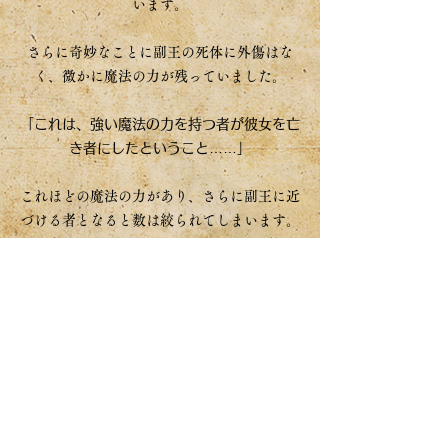
います。
さらに奇妙なことに副王の死体に外傷はな
く、微かに魔法の力が残っていました。
「これは、強い魔法の力を持つ者が彼女を亡
き者にしたということ……」
これほどの魔法の力があり、さらに副王に近
づける者となると数は絞られてしまいます。
国民に発表する前に、事件を解明する必要が
あると考えた国王は、4人の賢者を呼び寄せま
した。
「おそらく、この中に副王ミニストを殺した
者がいます。
私はこの国のため、
そして友であるミニストのため、真実を明ら