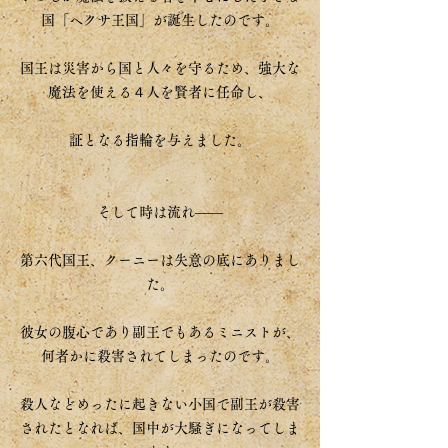
国「ヘクサ王国」が誕生したのです。
国王は災害から国と人々を守るため、強大な
魔法を使える４人を賢者に任命し、
証となる指輪を与えました。
そして時は流れ――
第六代国王、クーニーは失意の底にありまし
た。
彼女の腹心であり副王でもあるミニストが、
何者かに殺害されてしまったのです。
殺人などめったに起きない小国で副王が殺害
されたとなれば、国中が大騒ぎになってしま