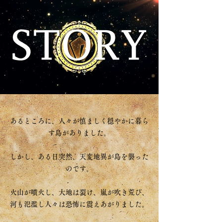
あるところに、人々が慎ましく穏やかに暮ら
す島がありました。
しかし、ある日突然、天変地異が島を襲った
のです。
火山が噴火し、大地は裂け、嵐が吹き荒び、
河も氾濫し人々は恐怖に震えあがりました。