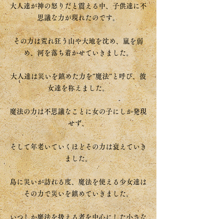
大人達が神の怒りだと震える中、子供達に不
思議な力が現れたのです。
その力は荒れ狂う山や大地を沈め、嵐を弱
め、河を落ち着かせていきました。
大人達は災いを鎮めた力を”魔法”と呼び、彼
女達を称えました。
魔法の力は不思議なことに女の子にしか発現
せず、
そして年老いていくほどその力は衰えていき
ました。
島に災いが訪れる度、魔法を使える少女達は
その力で災いを鎮めていきました。
いつしか魔法を扱える者を中心にした小さな